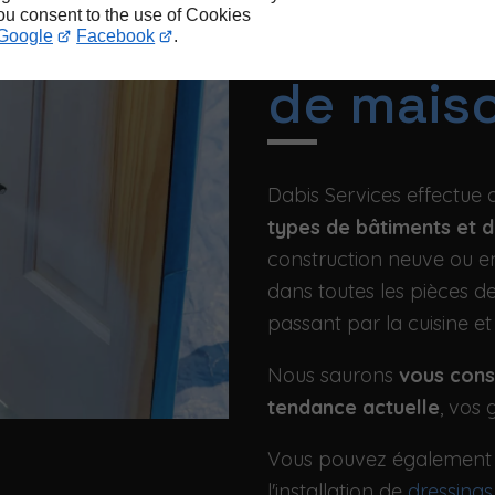
you consent to the use of Cookies
types d
Google
Facebook
.
de mais
Dabis Services effectue
types de bâtiments et 
construction neuve ou e
dans toutes les pièces de
passant par la cuisine et
Nous saurons
vous conse
tendance actuelle
, vos 
Vous pouvez également no
l'installation de
dressings