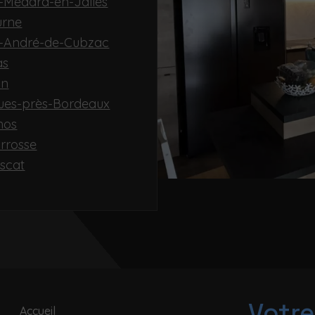
nt-Médard-en-Jalles
urne
nt-André-de-Cubzac
as
on
igues-près-Bordeaux
nos
arrosse
uscat
Votre
Accueil