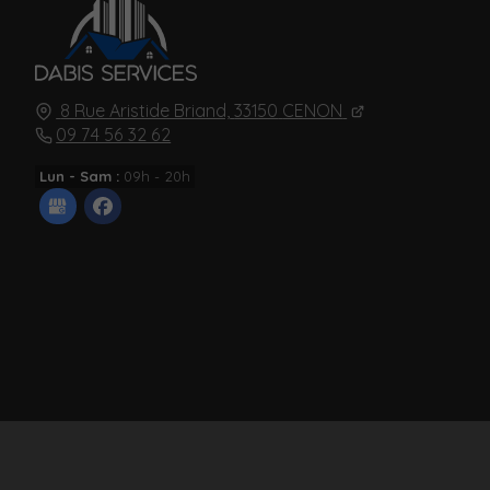
8 Rue Aristide Briand,
33150
CENON
09 74 56 32 62
Lun - Sam :
09h - 20h