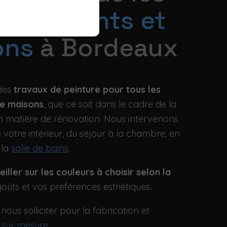
e
bâtiments et
ons
à Bordeaux
 des
travaux de peinture pour tous les
de maisons
, que ce soit dans le cadre de la
n matière de rénovation. Nous intervenons
 votre intérieur, du séjour à la chambre, en
 la
salle de bains
.
iller sur les couleurs à choisir selon la
goûts et vos préférences esthétiques.
us solliciter pour la fabrication et
 sur mesure
.