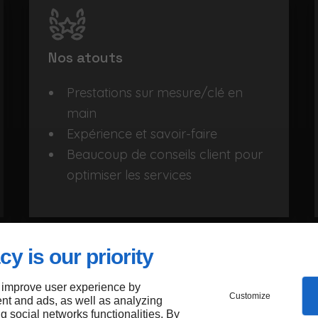
Nos atouts
Prestations sur mesure/clé en
main
Expérience et savoir-faire
Beaucoup de conseils client pour
optimiser les services
cy is our priority
 improve user experience by
Peinture
Customize
nt and ads, as well as analyzing
ng social networks functionalities. By