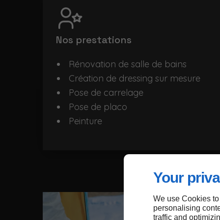
Nos prestations
Rénovation de salle de bains
Création de dressing sur mesure
Pose de carrelage
Pose de placo
Peinture
Your priva
We use Cookies to
personalising conte
traffic and optimizi