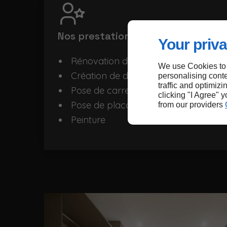
Nos prestations
Your priva
Rénovation de salle de bains
We use Cookies to
Création de dressing sur mesure
personalising conte
traffic and optimizi
Pose de carrelage
clicking "I Agree" 
Pose de placo
from our providers
Peinture