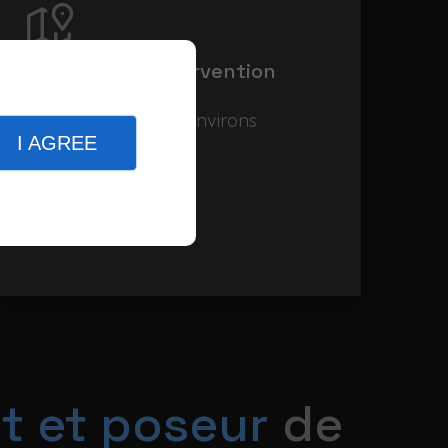
Notre zone d’intervention
Bordeaux et ses environs
I AGREE
t et poseur
de