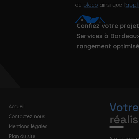
de
placo
ainsi que l'
appli
Confiez votre proje
Services à Bordeaux
rangement optimisé 
Votre
Accueil
réali
Contactez-nous
Mentions légales
Plan du site
Nous somme