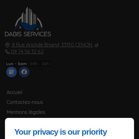
8 Rue Aristide Briand,
33150
CENON
09 74 56 32 62
Lun - Sam :
09h - 20h
Accueil
Contactez-nous
Mentions légales
Plan du site
Your privacy is our priority