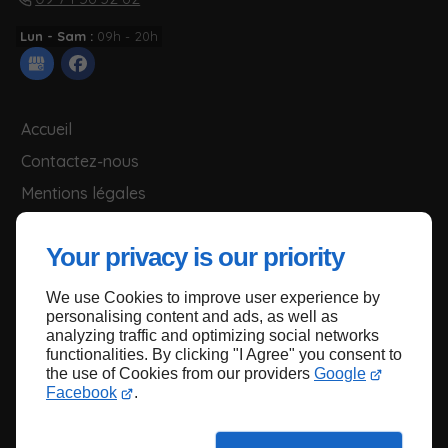
Lun - Sam :
09h - 20h
Accueil
Contactez-nous
Mentions légales
Plan du site
Your privacy is our priority
We use Cookies to improve user experience by
Haut de page
personalising content and ads, as well as
analyzing traffic and optimizing social networks
functionalities. By clicking "I Agree" you consent to
the use of Cookies from our providers
Google
Facebook
.