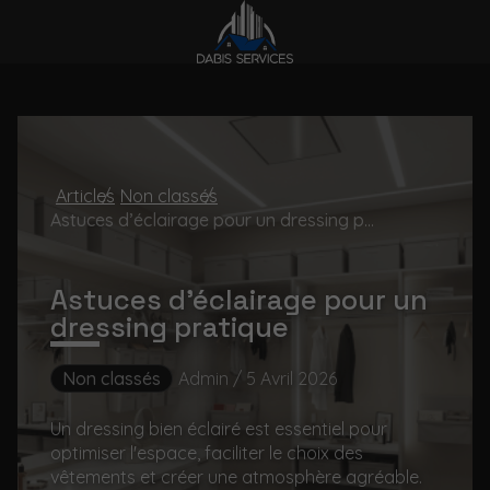
Articles
Non classés
Astuces d’éclairage pour un dressing pratique
Astuces d’éclairage pour un
dressing pratique
Non classés
Admin / 5 Avril 2026
Un dressing bien éclairé est essentiel pour
optimiser l'espace, faciliter le choix des
vêtements et créer une atmosphère agréable.