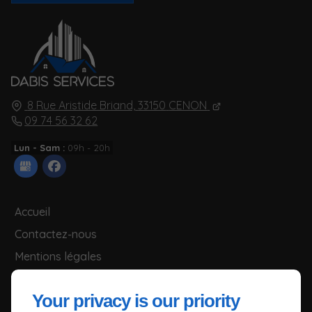
8 Rue Aristide Briand,
33150
CENON
09 74 56 32 62
Lun - Sam :
09h - 20h
Accueil
Contactez-nous
Mentions légales
Plan du site
Your privacy is our priority